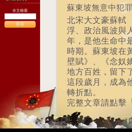
蘇東坡無意中犯
全文檢索
北宋大文豪蘇軾（
搜尋
浮、政治風波與
年，是他生命中
時期。蘇東坡在
壁賦》、《念奴
地方百姓，留下
這段歲月，成為
轉折點。
完整文章請點擊