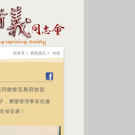
回首頁
>
黃岡資訊
>
內容
表同鄉會至萬府致賀
子，樊榮譽理事長伉儷
 常保安康！