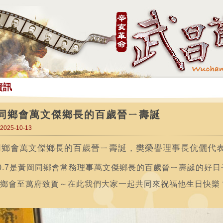
資訊
同鄉會萬文傑鄉長的百歲晉ㄧ壽誕
025-10-13
同鄉會萬文傑鄉長的百歲晉ㄧ壽誕，樊榮譽理事長伉儷代
10.7是黃岡同鄉會
常務理事萬文傑鄉長的百歲晉ㄧ壽誕的好日
鄉會至萬府致賀～在此我們大家一起共同來祝福他生日快樂