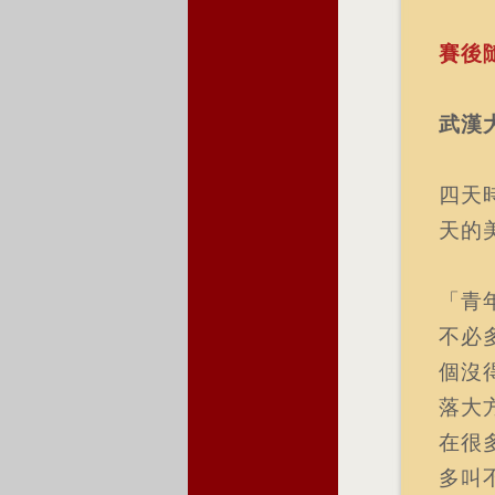
賽後
武漢
四天
天的
「青
不必
個沒
落大
在很
多叫