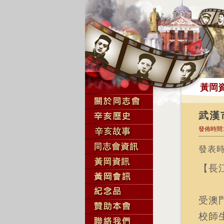
黃岡
武漢
發佈時間:2
發表時間
【長
受澳
校師