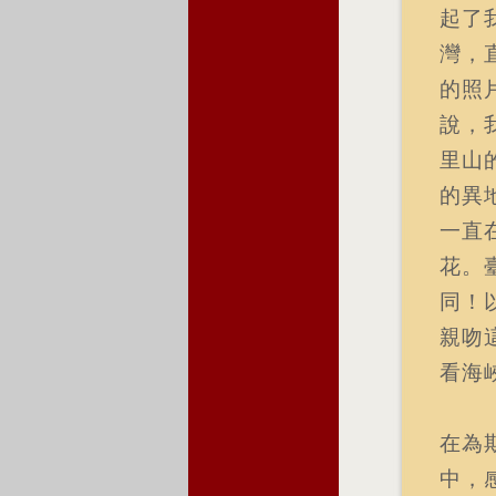
起了
灣，
的照
說，
里山
的異
一直
花。
同！
親吻
看海
在為
中，