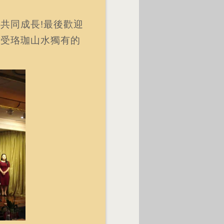
共同成長!最後歡迎
感受珞珈山水獨有的