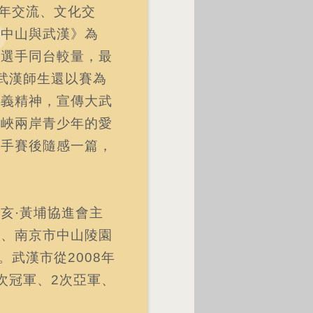
青年交流、文化交
孫中山與武漢》為
年選手同台較量，最
武漢師生還以賽為
首義精神，宣傳大武
海峽兩岸青少年的愛
選手賽後隨感一篇，
亥·黃埔協進會主
會、南京市中山陵園
。武漢市從2008年
次冠軍、2次亞軍、