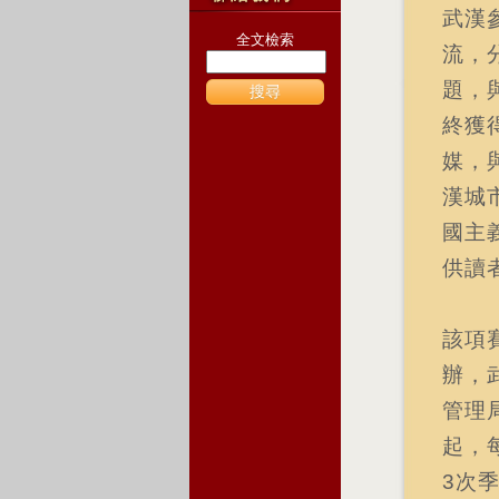
武漢
全文檢索
流，
題，
搜尋
終獲
媒，
漢城
國主
供讀
該項
辦，
管理
起，
3次