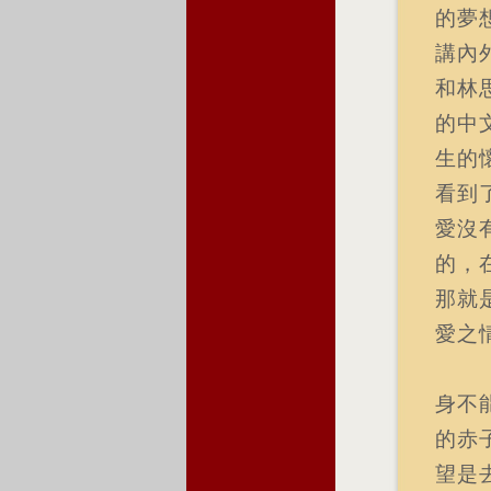
的夢
講內
和林
的中
生的
看到
愛沒
的，
那就
愛之
身不
的赤
望是