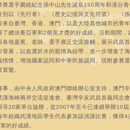
參賽選手圍繞紀念孫中山先生誕辰150周年和漢台
分別以《先行者》、《歷史記憶與文化符號》、《
與來自臺灣、香港、澳門，以及大陸其他城市的青
得了總決賽亞軍和2個英才獎的好成績。活動期間，
與各地嘉賓、老師、選手廣泛交流接觸，展示武昌
市發展，以血濃於水的親情為紐帶，進一步增進了
義情懷，增強國家認同和中華民族認同。現附參賽
者賞鑒。
賽事，由中央人民政府澳門聯絡辦公室支持，澳門辛
武漢海峽兩岸交流促進會、臺灣辛亥武昌首義同志
局等20家單位協辦，從2007年至今已連續舉辦10屆
每年組織武漢地區學生代表參加該演講比賽，獲得4
季軍的好成績。