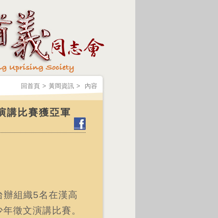
回首頁
>
黃岡資訊
>
內容
演講比賽獲亞軍
台辦組織5名在漢高
少年徵文演講比賽。