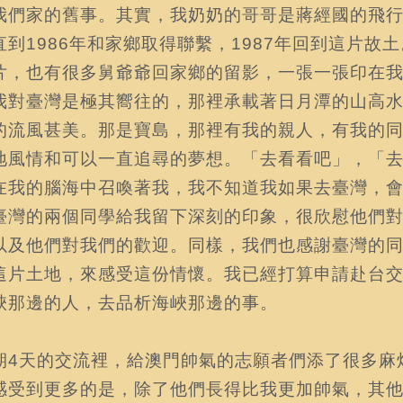
我們家的舊事。其實，我奶奶的哥哥是蔣經國的飛行員
直到1986年和家鄉取得聯繫，1987年回到這片故
片，也有很多舅爺爺回家鄉的留影，一張一張印在
我對臺灣是極其嚮往的，那裡承載著日月潭的山高
的流風甚美。那是寶島，那裡有我的親人，有我的
地風情和可以一直追尋的夢想。「去看看吧」，「
在我的腦海中召喚著我，我不知道我如果去臺灣，
臺灣的兩個同學給我留下深刻的印象，很欣慰他們
以及他們對我們的歡迎。同樣，我們也感謝臺灣的
這片土地，來感受這份情懷。我已經打算申請赴台
峽那邊的人，去品析海峽那邊的事。
期4天的交流裡，給澳門帥氣的志願者們添了很多麻
感受到更多的是，除了他們長得比我更加帥氣，其