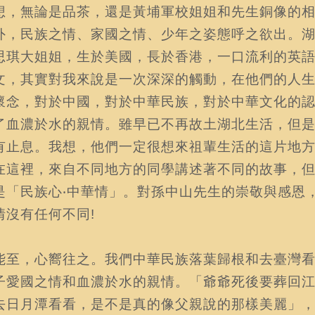
想，無論是品茶，還是黃埔軍校姐姐和先生銅像的
外，民族之情、家國之情、少年之姿態呼之欲出。
思琪大姐姐，生於美國，長於香港，一口流利的英
文，其實對我來說是一次深深的觸動，在他們的人
懷念，對於中國，對於中華民族，對於中華文化的
了血濃於水的親情。雖早已不再故土湖北生活，但
有止息。我想，他們一定很想來祖輩生活的這片地
在這裡，來自不同地方的同學講述著不同的故事，
是「民族心‧中華情」。對孫中山先生的崇敬與感恩
情沒有任何不同!
能至，心嚮往之。我們中華民族落葉歸根和去臺灣
子愛國之情和血濃於水的親情。「爺爺死後要葬回
去日月潭看看，是不是真的像父親說的那樣美麗」