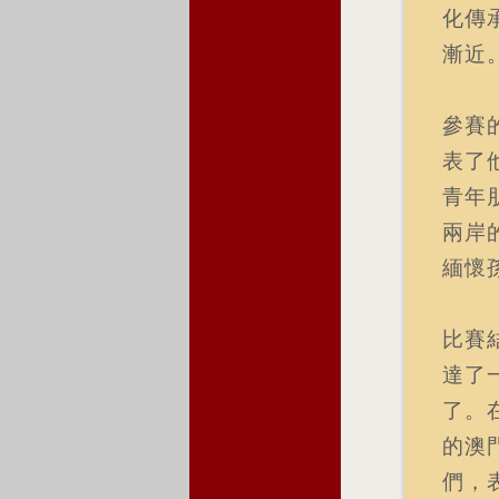
化傳
漸近
參賽
表了
青年
兩岸
緬懷
比賽
達了
了。
的澳
們，