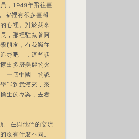
，1949年飛往臺
土。家裡有很多臺灣
我的心裡。對於我來
水長，那裡駐紮著阿
同學朋友，有我嚮往
去追尋吧」，這些話
會擦出多麼美麗的火
對「一個中國」的認
同學能到武漢來，來
交換生的專案，去看
煩。在與他們的交流
他的沒有什麼不同。