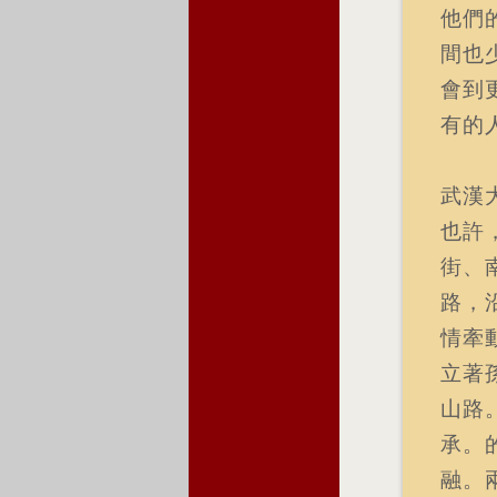
他們
間也
會到
有的
武漢
也許
街、
路，
情牽
立著
山路
承。
融。