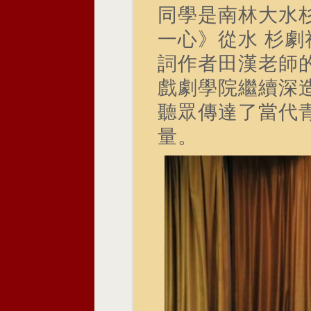
同學是南林大水
一心》從水 杉
詞作者田漢老師
戲劇學院繼續深
聽眾傳達了當代
量。