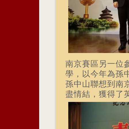
南京賽區另一位
學，以今年為孫中
孫中山聯想到南
盡情結，獲得了