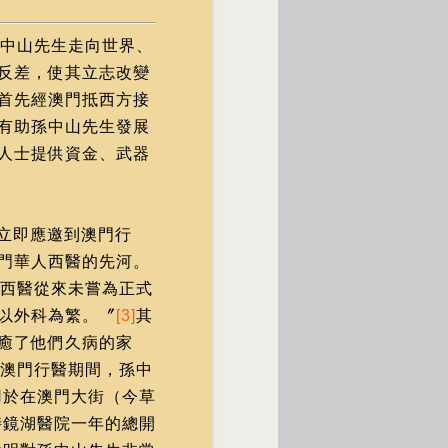
中山先生走向世界、
反差，使其立志改變
首先經澳門抵西方接
有助孫中山先生發展
人士提供資金、武器
，立即應邀到澳門行
門華人西醫的先河。
西醫從來未嘗為正式
以外科為繁。〞
[3]
其
癒了他們久病的家
澳門行醫期間，孫中
用於在澳門大街（今草
時鏡湖醫院一年的總開