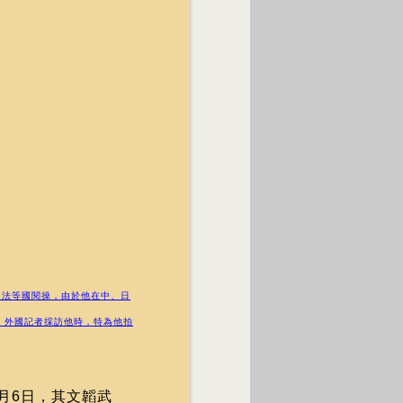
、法等國閱操，由於他在中、日
，外國記者採訪他時，特為他拍
月6日，其文韜武