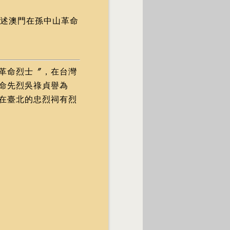
述澳門在孫中山革命
革命烈士〞，在台灣
命先烈吳祿貞譽為
在臺北的忠烈祠有烈