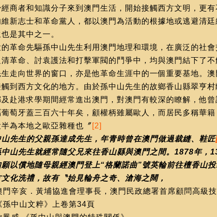
少經商者和知識分子來到澳門生活，開始接觸西方文明，更有
的維新志士和革命黨人，都以澳門為活動的根據地或逃避清廷
生也是其中之一。
大的革命先驅孫中山先生利用澳門地理和環境，在廣泛的社會
反清革命、討袁護法和打擊軍閥的鬥爭中，均與澳門結下了不
先生走向世界的窗口，亦是他革命生涯中的一個重要基地。澳
接觸到西方文化的地方。由於孫中山先生的故鄉香山縣翠亨村
鄉及赴港求學期間經常進出澳門，對澳門有較深的瞭解，他曾
屬葡萄牙蓋三百六十年矣，顧權柄雖屬歐人，而居民多稱華籍
大半為本地之歐亞雜種也〞
[2]
中山
先生的父親孫達成先生，年青時曾在澳門做過裁縫、鞋匠
孫中山先生就經常隨父兄來往香山縣與澳門之間。1878年，1
如願以償地隨母親經澳門登上“格蘭諾曲”號英輪前往檀香山
方文化洗禮，故有〝始見輪舟之奇、滄海之闊，
澳門辛亥．黃埔協進會理事長，澳門民政總署首席顧問高級技
《孫中山文粹》上卷第34頁