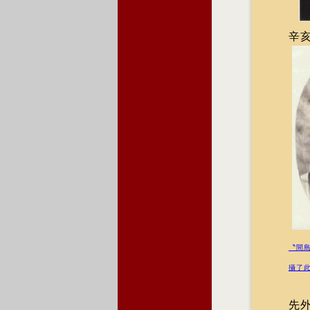
辛亥
〝間
攝了
先