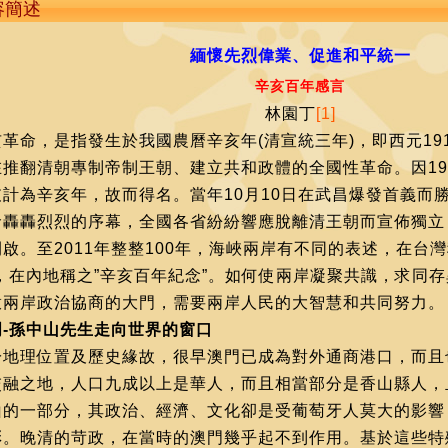
容簡述
緬懷先烈偉業、促進和平統一
辛亥百年感言
林園丁
[1]
革命，是指發生於我國農曆辛亥年(清宣統三年)，即西元191
在推翻清朝專制帝制王朝、建立共和政體的全國性革命。因191
支計為辛亥年，故而得名。當年10月10日在武昌爆發首義而
命轟轟烈烈的序幕，全國各省紛紛響應脫離清王朝而宣佈獨立
啟。至2011年整整100年，海峽兩岸有不同的表述，在台
”，在內地稱之”辛亥百年紀念”。如何使兩岸凝聚共識，求同
啟兩岸政治協商的大門，需要兩岸人民的大智慧和共同努力。
門-孫中山先生走向世界的窗口
於地理位置及歷史緣故，很早澳門已成為對外通商港口，而且
交融之地，人口九成以上是華人，而且相當部分是香山縣人，
山的一部分，其政治、經濟、文化卻是受葡萄牙人莫大的影響
彩。晚清的苛政，在當時的澳門幾乎起不到作用。基於這些特