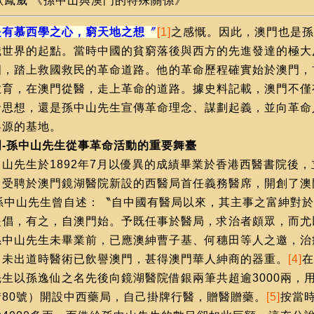
歐鳳威 《孫中山與澳門的特殊關係》
是有慕西學之心，窮天地之想
〞
[1]
之感慨。因此，澳門也是孫
識世界的起點。當時中國的貧窮落後與西方的先進發達的極大
國，踏上救國救民的革命道路。他的革命歷程確實始於澳門，
教育，在澳門從醫，走上革命的道路。據史料記載，澳門不僅
命思想，還是孫中山先生宣傳革命理念、謀劃起義，並向革命
兵源的基地。
門-孫中山先生從事革命活動的重要舞臺
中山先生於1892年7月以優異的成績畢業於香港西醫書院後
，受聘於澳門鏡湖醫院新設的西醫局首任義務醫席，開創了澳
孫中山先生曾自述：〝自中國有醫局以來，其主事之富紳對於
提倡，有之，自澳門始。予既任事於醫局，求治者頗眾，而尤
孫中山先生未畢業前，已應澳紳曹子基、何穗田等人之邀，治
，未出道時醫術已飲譽澳門，甚得澳門華人紳商的器重。
[4]
在
先生以孫逸仙之名先後向鏡湖醫院借銀兩筆共超逾3000兩，
街80號）開設中西藥局，自己掛牌行醫，贈醫贈藥。
[5]
按當