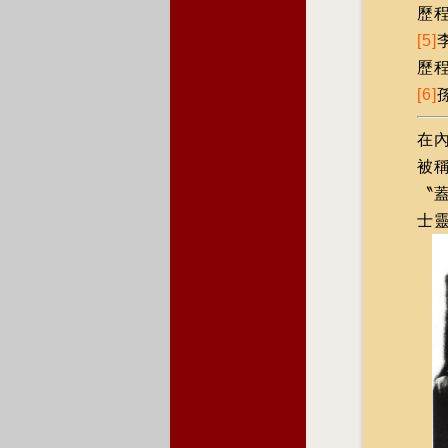
歷
[5]
歷
[6]
在
被
〝
士