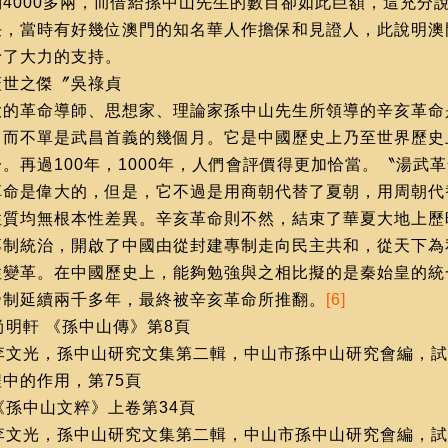
約4000多兩，而借給孫中山先生的數目卻如此巨額，這充分
任，當時有好幾位澳門的知名華人作擔保和見證人，此說明澳
予了大力的支持。
蓋世之傑〞吳祿貞
大的革命導師、思想家、理論家孫中山先生所領導的辛亥革命
，而不單是武昌首義的幾個月。它是中國歷史上乃至世界歷史
一。再過100年，1000年，人們會評價得更加恰當。〝湯武
革命是偉大的，但是，它不過是用商朝代替了夏朝，用周朝代
性質均無根本性差異。辛亥革命則不然，結束了華夏大地上歷
專制統治，開啟了中國由從封建專制走向民主共和，從天下為
性變革。在中國歷史上，能夠勉強與之相比擬的是秦始皇的統
帝制延續兩千多年，最終被辛亥革命所推翻。
[6]
尚明軒 《孫中山傳》第8頁
李文光，孫中山研究文集第二輯，中山市孫中山研究會編，試
程中的作用，第75頁
《孫中山文粹》上卷第34頁
李文光，孫中山研究文集第二輯，中山市孫中山研究會編，試