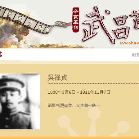
誌
回
吳祿貞
1880年3月6日－1911年11月7日
緬懷先烈偉業、促進和平統一