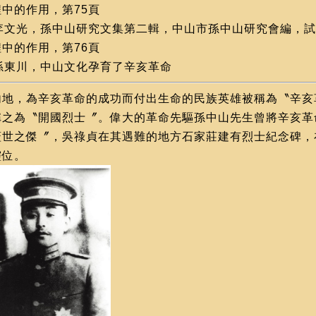
程中的作用，第75頁
李文光，孫中山研究文集第二輯，中山市孫中山研究會編，試
程中的作用，第76頁
孫東川，中山文化孕育了辛亥革命
內地，為辛亥革命的成功而付出生命的民族英雄被稱為〝辛亥
稱之為〝開國烈士〞。偉大的革命先驅孫中山先生曾將辛亥革
蓋世之傑〞，吳祿貞在其遇難的地方石家莊建有烈士紀念碑，
靈位。