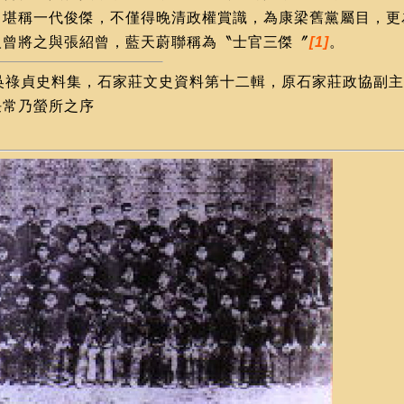
，堪稱一代俊傑，不僅得晚清政權賞識，為康梁舊黨屬目，更
人曾將之與張紹曾，藍天蔚聯稱為〝士官三傑〞
[1]
。
吳祿貞史料集，石家莊文史資料第十二輯，原石家莊政協副主
任常乃螢所之序