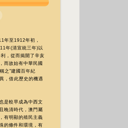
1年至1912年初，
1年(清宣統三年)以
勝利，從而揭開了辛亥
，而故始有中華民國
灣稱之”建國百年紀
存異，借此歷史的機遇
也是較早成為中西文
且晚清時代，澳門屬
，有明顯的殖民主義
殊的條件和環境，有