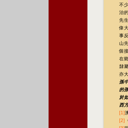
不
治
先
偉
事
山
個
在
隸
亦
孫
的
於
西
[1]
[2]