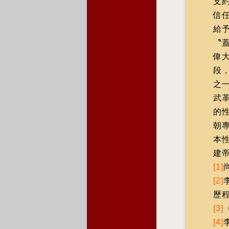
支
信
給
〝
偉
段
之
武
的
朝
本
建
[1]
[2]
歷
[3]
[4]