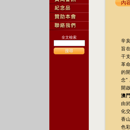
內
全文檢索
辛亥
旨
搜尋
干
革
的開
念
開
澳
由
化
香
色