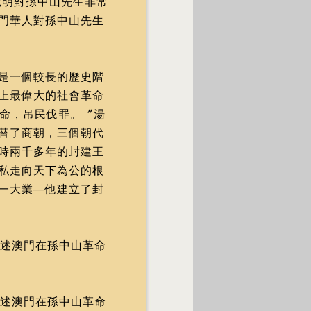
說明對孫中山先生非常
門華人對孫中山先生
是一個較長的歷史階
上最偉大的社會革命
革命，吊民伐罪。〞湯
替了商朝，三個朝代
時兩千多年的封建王
私走向天下為公的根
一大業—他建立了封
述澳門在孫中山革命
述澳門在孫中山革命