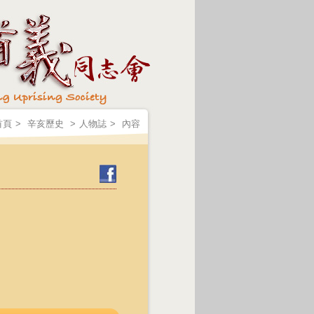
首頁
>
辛亥歷史
>
人物誌
>
內容