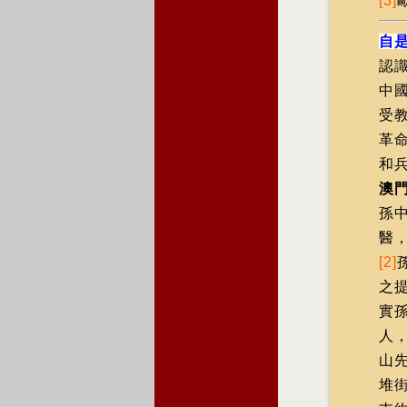
[3]
自
認
中
受
革
和
澳
孫
醫
[2]
之
實
人
山
堆