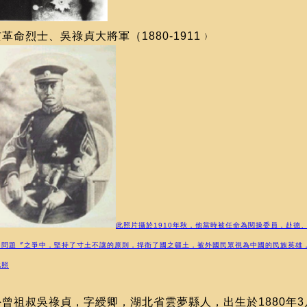
革命烈士、吳祿貞大將軍（1880-1911﹚
此照片攝於1910年秋，他當時被任命為閱操委員，赴德
島問題〞之爭中，堅持了寸土不讓的原則，捍衛了國之疆土，被外國民眾視為中國的民族英雄
此照
外曾祖叔吳祿貞，字綬卿，湖北省雲夢縣人，出生於1880年3