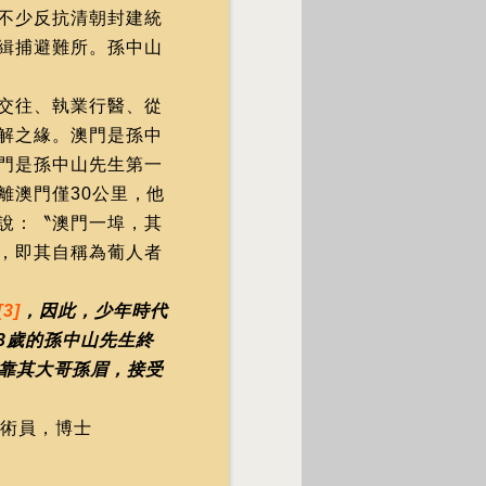
不少反抗清朝封建統
緝捕避難所。孫中山
交往、執業行醫、從
解之緣。澳門是孫中
門是孫中山先生第一
離澳門僅30公里，他
說：〝澳門一埠，其
，即其自稱為葡人者
[3]
，因此，少年時代
3歲的孫中山先生終
投靠其大哥孫眉，接受
術員，博士