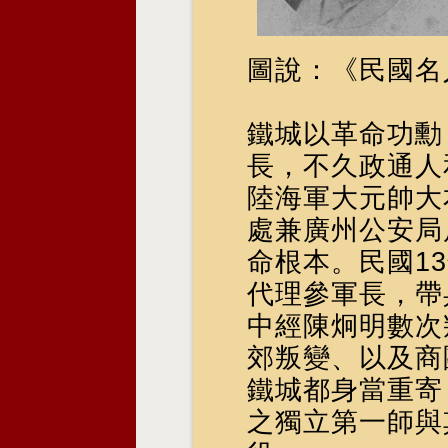
圖說：《民國名
鐵城以革命功勳
長，不久政通人
陸海軍大元帥大
處兼廣州公安局
命根本。民國1
代理參軍長，帶
中經陳炯明數次
郊叛變、以及商
鐵城都身當重寄
之獨立第一師與