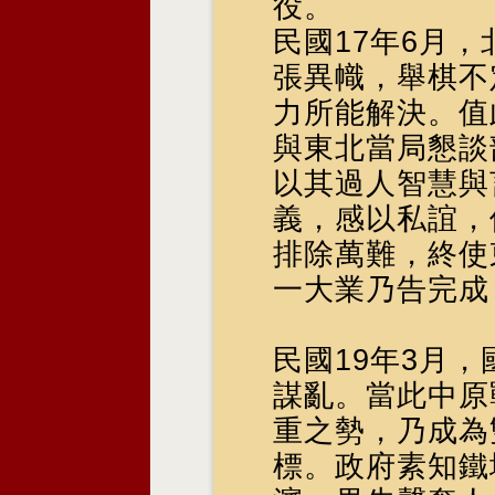
役。
民國17年6月
張異幟，舉棋不
力所能解決。值
與東北當局懇談
以其過人智慧與
義，感以私誼，
排除萬難，終使
一大業乃告完成
民國19年3月
謀亂。當此中原
重之勢，乃成為
標。政府素知鐵