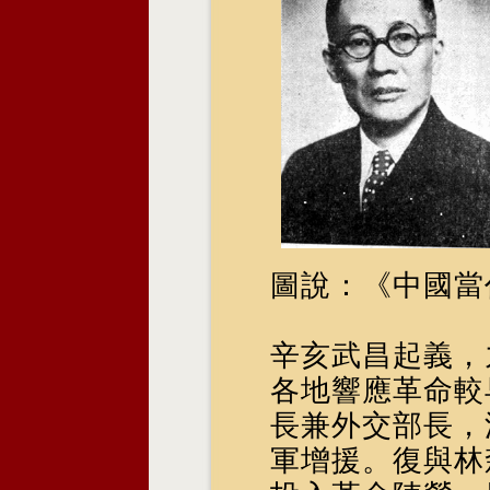
圖說：《中國當
辛亥武昌起義，
各地響應革命較
長兼外交部長，
軍增援。復與林