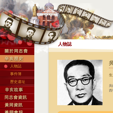
人物誌
人物誌
事件簿
生
歷史遺址
吳
西