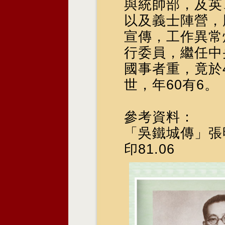
與統帥部，及英
以及義士陣營，
宣傳，工作異常
行委員，繼任中
國事者重，竟於4
世，年60有6。
參考資料：
「吳鐵城傳」張
印81.06