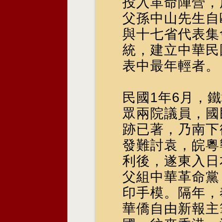
投入革命陣營，
父孫中山先生自
與十七省代表集
統，建立中華民
表中最年輕者。
民國1年6月，
眾兩院議員，國
跡已著，乃南下
發難討袁，皖粵
利後，遂東入日
父組中華革命黨
印手模。隔年，
華僑自由新報主