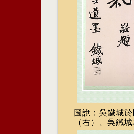
圖說：吳鐵城於
（右）、吳鐵城