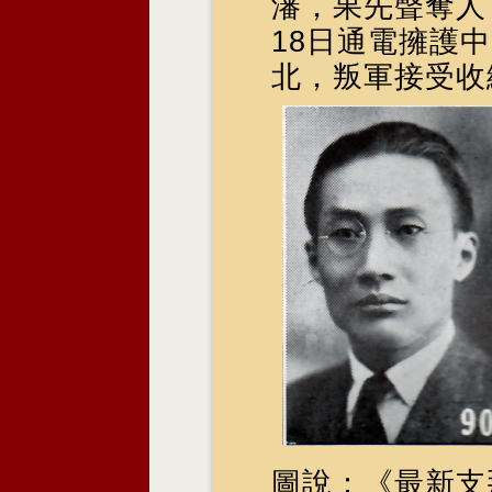
瀋，果先聲奪人
18日通電擁護
北，叛軍接受收
圖說：《最新支