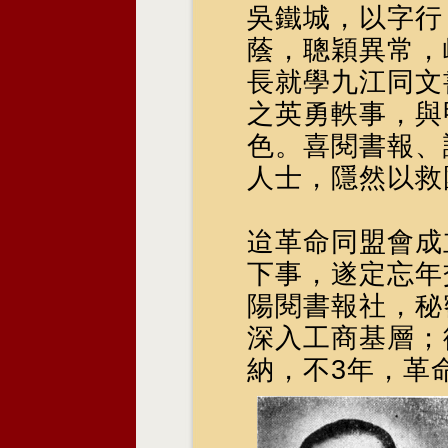
吳鐵城，以字行
蔭，聰穎異常，
長就學九江同文
之英勇軼事，與
色。喜閱書報、
人士，隱然以救
迨革命同盟會成
下事，遂定忘年
陽閱書報社，秘
深入工商基層；
納，不3年，革