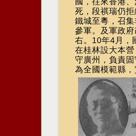
國，往來香港、
死，段祺瑞仍拒
鐵城至粵，召集
參軍。及軍政府
右。10年4月
在桂林設大本營
守廣州，負責固
為全國模範縣，