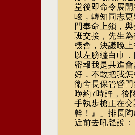
堂後即命令展開
峻，轉知同志更
門奉命上鎖，與
班交接，先生為
機會，決議晚上
以左膀纏白巾，
密報我是共進會
好，不敢把我怎
衛舍長保管營門鑰
晚約7時許，後
手執步槍正在交
幹！』」排長陶
近前去吼聲說：