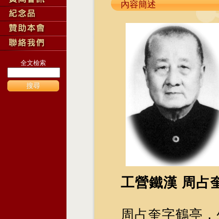
內容簡述
全文檢索
搜尋
工營鐵漢 周占
周占奎字鶴亭，生