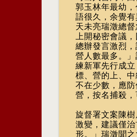
郭玉林年最幼，
語很久，余覺有
天未亮瑞澂總督
上開秘密會議，
總辦發言激烈，
營人數最多。」
練新軍先行成立
標、營的上、中
不在少數，應防
營，按名捕殺，
旋督署文案陳樹
激變，建議僅治
形。」瑞澂聞之