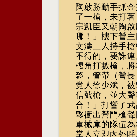
陶啟勝動手抓金
了一槍，未打著
宗凱臣又朝陶啟
哪！」樓下營主
文濤三人持手槍
不得的，要誅連
樓角打數槍，將
斃，管帶（營長
党人徐少斌，被
信號槍，並大聲
合！」打響了武
夥衝出營門槍聲
軍械庫的隊伍為
黨人立即內外呼