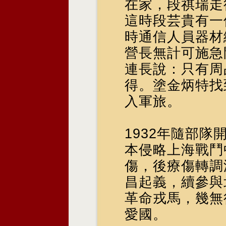
在家，段祺瑞走
這時段芸貴有一
時通信人員器材
營長無計可施急
連長說：只有周
得。塗金炳特找
入軍旅。
1932年隨部
本侵略上海戰鬥
傷，後療傷轉調
昌起義，續參與
革命戎馬，幾無
愛國。