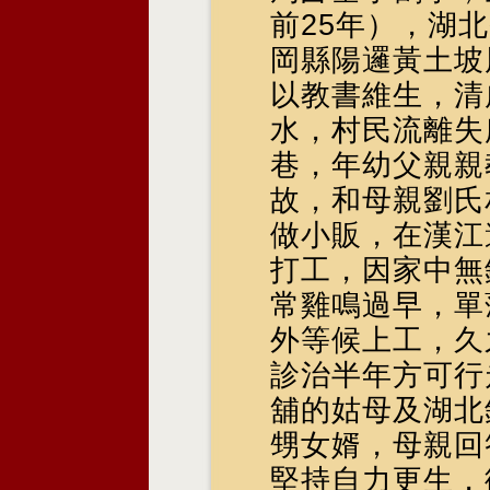
前25年），湖
岡縣陽邏黃土坡
以教書維生，清
水，村民流離失
巷，年幼父親親
故，和母親劉氏
做小販，在漢江
打工，因家中無
常雞鳴過早，單
外等候上工，久
診治半年方可行
舖的姑母及湖北
甥女婿，母親回
堅持自力更生，