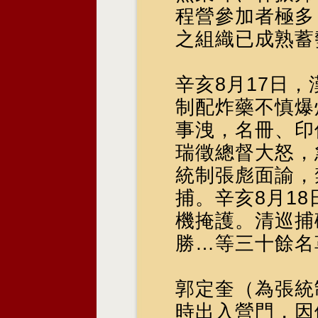
程營參加者極多
之組織已成熟蓄
辛亥8月17日
制配炸藥不慎爆
事洩，名冊、印
瑞徵總督大怒，
統制張彪面諭，
捕。辛亥8月1
機掩護。清巡捕
勝…等三十餘名
郭定奎（為張統
時出入營門，因