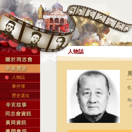
人物誌
人物誌
事件簿
生
歷史遺址
周
（