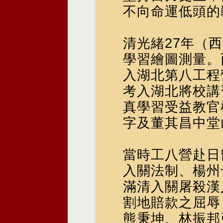
不向命運低頭的
清光緒27年（西
學習繪圖測量。
入湖北第八工程
考入湖北將校講
真學習受益教官
字及董其昌中堂
當時工八營赴日
入關法制、楊州
滿清入關屠殺漢
割地賠款之屈辱
熊秉坤、林振邦