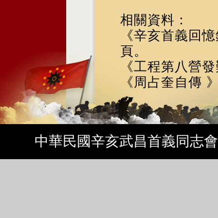
相關資料：
《辛亥首義回憶錄
頁。
《工程第八營發
《周占奎自傳 
中華民國辛亥武昌首義同志會 Copyrig