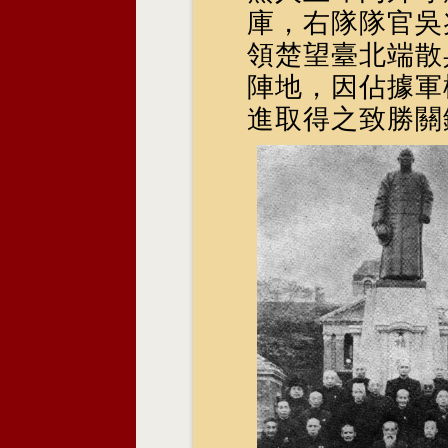
庫，右隊隊官吳
領楚望臺北端散
陣地，因佔據軍
進取得之致勝關