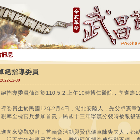
會訊息
卓絕指導委員
022-12-30
絕指導委員仙逝於110.5.2.上午10時博仁醫院，享耆壽1
指導委員生於民國12年2月4日，湖北安陸人，先父卓憲章
，親率全標官兵參加首義，民國十三年寧漢分裂時被敵殺
先進向來樂觀樂群，首義會活動與賢伉儷卓陳爽夫人，都
羨，近五六年年事已高失智，雖仍硬朗卻造成行動不便，