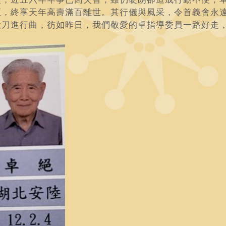
至，終享天年高壽滿百離世。其行儀與風采，令首義會永
大刀進行曲，彷如昨日，我們敬愛的卓指導委員一路好走