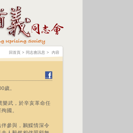
回首頁
>
同志會訊息
>
內容
00歲。
號樂武，於辛亥革命任
害殉國。
結伴參與，鶼鰈情深令
卓夫人毅然相伴照顧無