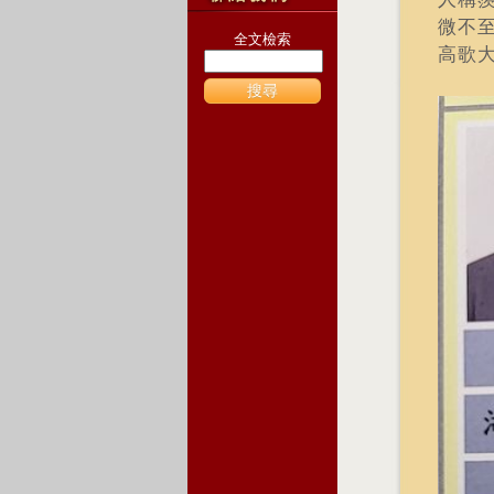
微不
全文檢索
高歌
搜尋