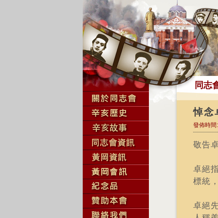
同志
悼念
發佈時間:2
敬告卓
卓絕
標統
卓絕
人稱