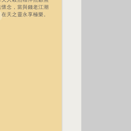
遠懷念，當與錢老江潮
，在天之靈永享極樂。