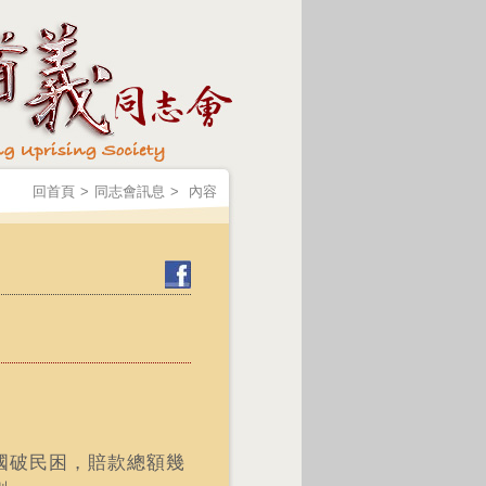
回首頁
>
同志會訊息
>
內容
國破民困，賠款總額幾