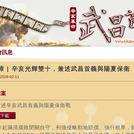
會訊息
璋 | 辛亥光輝雙十，兼述武昌首義與陽夏保衛
026-02-11
檔案
璋述辛亥武昌首義與陽夏保衛戰
案下載
年起滿清腐敗閉關自守，列強侵略割地賠償、強行租界，