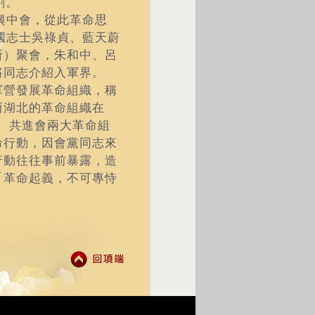
割。
興中會，從此革命思
國志士吳祿貞、藍天蔚
所）聚會，朱和中、呂
將同志介紹入軍界。
軍營發展革命組織，稱
而湖北的革命組織在
社、共進會兩大革命組
命行動，因會黨同志來
行動往往事前暴露，造
「革命起義，不可專恃