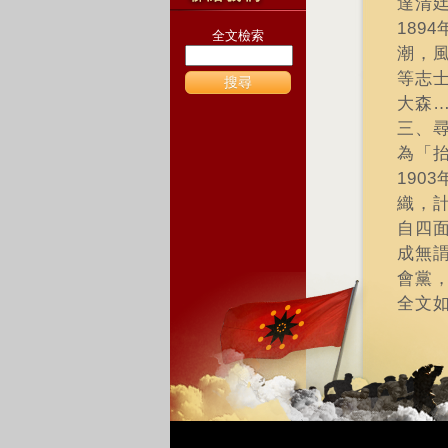
達清
18
全文檢索
潮，
等志
搜尋
大森
三、
為「
190
織，
自四
成無
會黨
全文