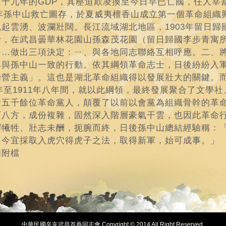
廷十九年的GDP，其壓迫欺凌換至今日早已亡國，任人宰
94年孫中山救亡圖存，於夏威夷檀香山成立第一個革命組織
風起雲湧、波瀾壯闊。長江流域湖北地區，1903年留日歸
士，在武昌曇華林花園山孫森茂花園（留日歸國李步青寓
……做出三項決定：ㄧ、與各地同志聯絡互相呼應。二、
尋與孫中山一致的行動。依其綱領革命志士，日後紛紛入
抬營主義」。這也是湖北革命組織得以發展壯大的關鍵。
3年至1911年八年間，就以此綱領，最終發展聚合了文學
計五千餘位革命黨人，顛覆了以前以會黨為組織骨幹的革
面八方，成份複雜，固然深入階層豪氣干雲，也因此革命
謂犧牲、壯志未酬，扼腕而終，日後孫中山總結經驗稱：
，今宜採取入虎穴得虎子之法，取得新軍，始可成事。」
如附檔
中華民國辛亥武昌首義同志會 Copyright © 2014 All Right Reserved.