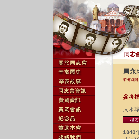
同志
周永
發佈時間:2
參考
周永
檔
1840