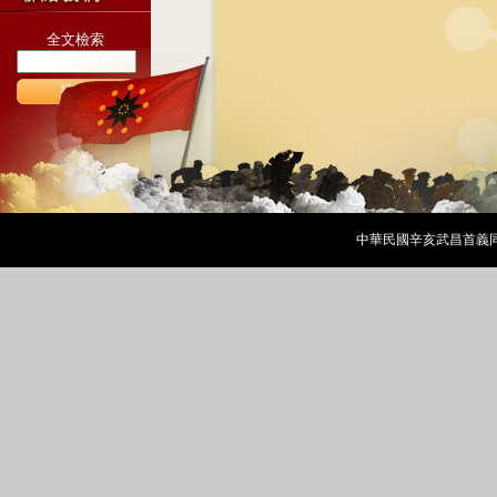
全文檢索
搜尋
中華民國辛亥武昌首義同志會 Cop